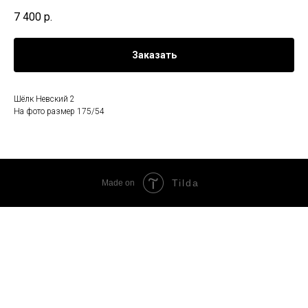
7 400
р.
Заказать
Шёлк Невский 2
На фото размер 175/54
Tilda
Made on