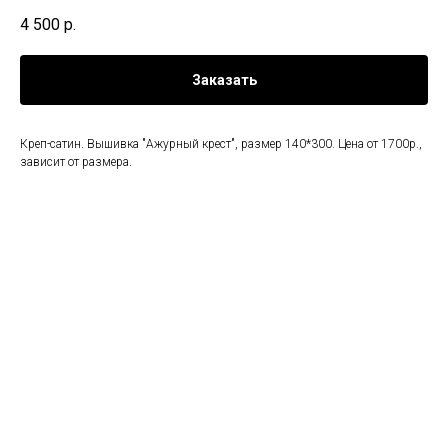
4 500
р.
Заказать
Креп-сатин. Вышивка "Ажурный крест", размер 140*300. Цена от 1700р.,
зависит от размера.