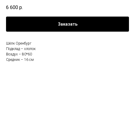
6 600
р.
Заказать
Шёлк Оренбург
Подклад – хлопок
Воздух – 80*60
Средник – 16 см