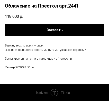
Облачение на Престол арт.2441
118 000
р.
Заказать
Бархат, верх крышки — шелк
Вышивка выполнена золотыми нитями, украшена стразами
Застегивается на петли с пуговицами с 1 стороны
Размер 90*90*100 см
Tilda
Made on