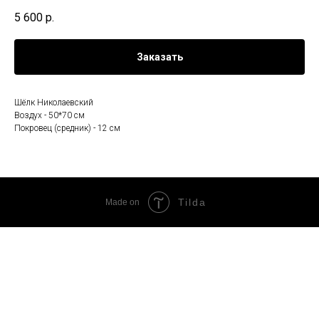
5 600
р.
Заказать
Шёлк Николаевский
Воздух - 50*70 см
Покровец (средник) - 12 см
Tilda
Made on