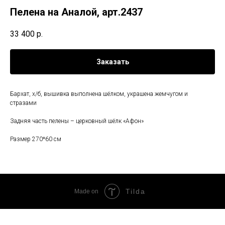
Пелена на Аналой, арт.2437
33 400
р.
Заказать
Бархат, х/б, вышивка выполнена шёлком, украшена жемчугом и
стразами
Задняя часть пелены – церковный шёлк «Афон»
Размер 270*60 см
Tilda
Made on