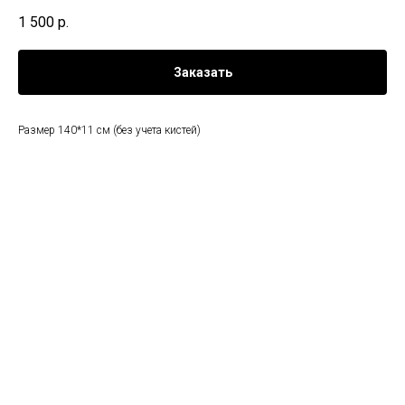
1 500
р.
Заказать
Размер 140*11 см (без учета кистей)